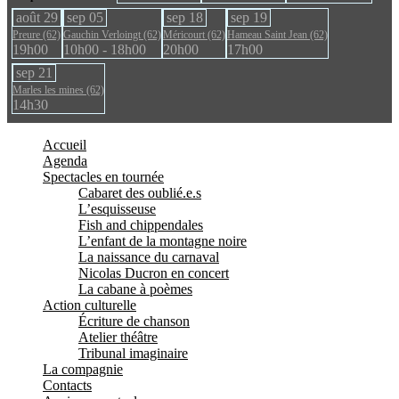
août
29
sep
05
sep
18
sep
19
Preure (62)
Gauchin Verloingt (62)
Méricourt (62)
Hameau Saint Jean (62)
19h00
10h00 - 18h00
20h00
17h00
sep
21
Marles les mines (62)
14h30
Accueil
Agenda
Spectacles en tournée
Cabaret des oublié.e.s
L’esquisseuse
Fish and chippendales
L’enfant de la montagne noire
La naissance du carnaval
Nicolas Ducron en concert
La cabane à poèmes
Action culturelle
Écriture de chanson
Atelier théâtre
Tribunal imaginaire
La compagnie
Contacts