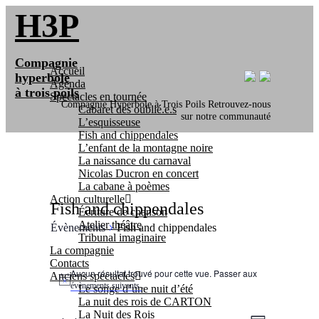
Skip
H3P
to
main
content
Compagnie
Menu
Accueil
hyperbole
Agenda
à trois poils
Spectacles en tournée
Compagnie Hyperbole à Trois Poils Retrouvez-nous
Cabaret des oublié.e.s
sur notre communauté
L’esquisseuse
Fish and chippendales
L’enfant de la montagne noire
La naissance du carnaval
Nicolas Ducron en concert
La cabane à poèmes
Action culturelle
Fish and chippendales
Écriture de chanson
Atelier théâtre
Évènements
Fish and chippendales
Tribunal imaginaire
La compagnie
Évènements
Contacts
Aucun résultat trouvé pour cette vue. Passer aux
Anciens spectacles
Notice
.
évènements suivants
Le songe d’une nuit d’été
La nuit des rois de CARTON
La Nuit des Rois