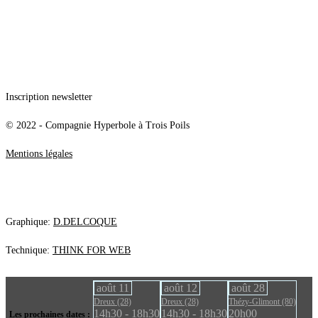
Inscription newsletter
© 2022 - Compagnie Hyperbole à Trois Poils
Mentions légales
Graphique:
D.DELCOQUE
Technique:
THINK FOR WEB
Close
août
11
août
12
août
28
Menu
Dreux (28)
Dreux (28)
Thézy-Glimont (80)
14h30 - 18h30
14h30 - 18h30
20h00
Les prochaines dates :