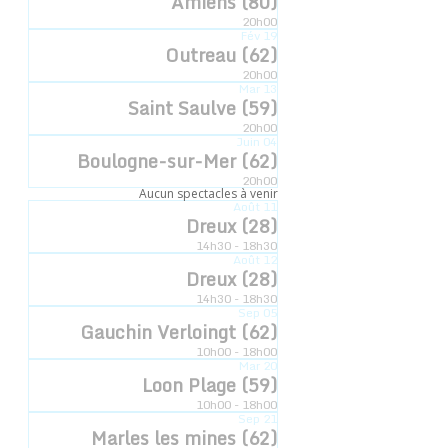
Amiens (80)
20h00
Heure :
Fév
19
Outreau (62)
14h00
20h00
Catégorie d’Évènement:
Mar
13
Saint Saulve (59)
L'esquisse
20h00
Juin
04
Boulogne-sur-Mer (62)
Néant-sur-Yvel (56)
Néant-sur-Yvel (56)
20h00
Aucun spectacles à venir
Août
11
Dreux (28)
14h30 - 18h30
Août
12
Dreux (28)
Inscription newsletter
14h30 - 18h30
© 2022 - Compagnie Hyperbole à Trois Poils
Sep
05
Gauchin Verloingt (62)
Mentions légales
10h00 - 18h00
Mar
20
Loon Plage (59)
Graphique:
D.DELCOQUE
10h00 - 18h00
Technique:
THINK FOR WEB
Sep
21
Marles les mines (62)