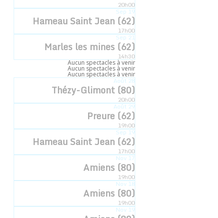
Accueil
»
Évènements
»
Néant-sur-Yvel (56)
20h00
Sep
19
Hameau Saint Jean (62)
« Tous les Évènements
17h00
Sep
21
Marles les mines (62)
14h30
Aucun spectacles à venir
Néant-sur-Yvel (56)
Aucun spectacles à venir
Aucun spectacles à venir
Août
28
20 novembre -14h00
Thézy-Glimont (80)
20h00
Août
29
Preure (62)
19h00
Sep
19
Ajouter au calendrier
Hameau Saint Jean (62)
17h00
Nov
17
Amiens (80)
19h00
DÉTAILS
Nov
18
Amiens (80)
19h00
Date :
Nov
19
20 novembre