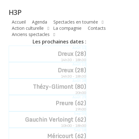
H3P
Skip
H3P
to
main
Accueil
Agenda
Spectacles en tournée
Compagnie
content
Action culturelle
La compagnie
Contacts
Anciens spectacles
hyperbole
Les prochaines dates :
Août
11
à trois poils
Dreux (28)
14h30 - 18h30
Août
12
Dreux (28)
14h30 - 18h30
Compagnie Hyperbole à Trois Poils Retrouvez-
Août
28
Thézy-Glimont (80)
nous sur notre communauté
20h00
Août
29
Preure (62)
19h00
Sep
05
Gauchin Verloingt (62)
10h00 - 18h00
Sep
18
Méricourt (62)