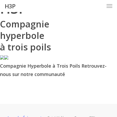
H3P
Men
Skip
H3P
to
main
Compagnie
content
hyperbole
à trois poils
Compagnie Hyperbole à Trois Poils Retrouvez-
nous sur notre communauté