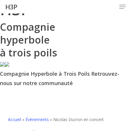
H3P
Men
Skip
H3P
to
main
Compagnie
content
hyperbole
à trois poils
Compagnie Hyperbole à Trois Poils Retrouvez-
nous sur notre communauté
Accueil
»
Évènements
»
Nicolas Ducron en concert