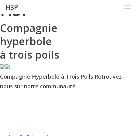
H3P
Men
Skip
H3P
to
main
Compagnie
content
hyperbole
à trois poils
Compagnie Hyperbole à Trois Poils Retrouvez-
nous sur notre communauté