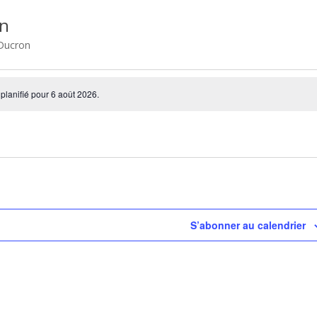
on
Ducron
nts
lanifié pour 6 août 2026.
S’abonner au calendrier