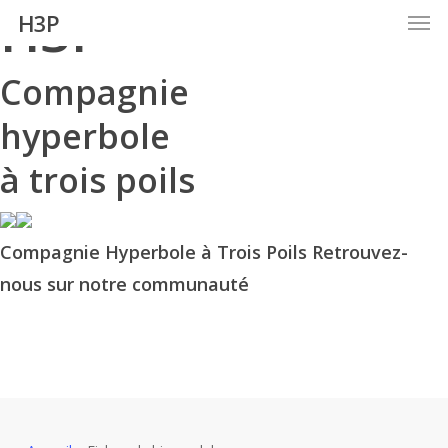
H3P
Men
Skip
H3P
to
main
Compagnie
content
hyperbole
à trois poils
Compagnie Hyperbole à Trois Poils Retrouvez-
nous sur notre communauté