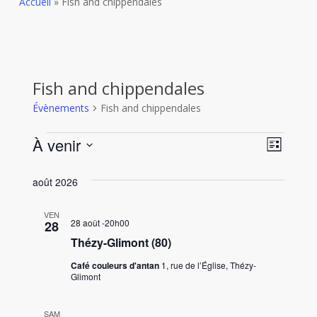
Accueil
»
Fish and chippendales
Fish and chippendales
Évènements
Fish and chippendales
Évènements
Navi
À venir
Navig
Liste
Sélectionnez
de
par
août 2026
une
vues
date.
cons
Évèn
VEN
28 août -20h00
28
Thézy-Glimont (80)
Café couleurs d'antan
1, rue de l’Église, Thézy-
Glimont
SAM