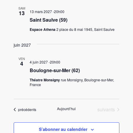
SAM
13 mars 2027 -20h00
13
Saint Saulve (59)
Espace Athena
2 place du 8 mai 1945, Saint Saulve
juin 2027
VEN
4 juin 2027 -20h00
4
Boulogne-sur-Mer (62)
Théatre Monsigny
rue Monsigny, Boulogne-sur-Mer,
France
Évènements
Aujourd’hui
suivants
Évènements
précédents
S’abonner au calendrier