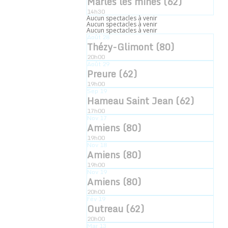
Marles les mines (62)
14h30
Aucun spectacles à venir
Aucun spectacles à venir
Aucun spectacles à venir
Août
28
Thézy-Glimont (80)
20h00
Août
29
Preure (62)
19h00
Sep
19
Hameau Saint Jean (62)
17h00
Nov
17
Amiens (80)
19h00
Nov
18
Amiens (80)
19h00
Nov
19
Amiens (80)
20h00
Fév
19
Outreau (62)
20h00
Mar
13