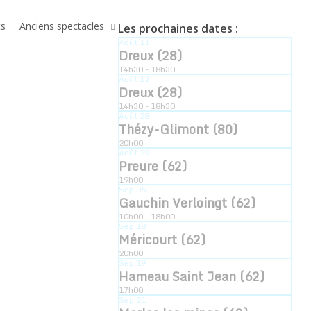
ts
Anciens spectacles
Les prochaines dates :
Août
11
Dreux (28)
14h30 - 18h30
Août
12
Dreux (28)
14h30 - 18h30
Août
28
Thézy-Glimont (80)
20h00
Août
29
Preure (62)
19h00
Sep
05
Gauchin Verloingt (62)
10h00 - 18h00
Sep
18
Méricourt (62)
20h00
Sep
19
Hameau Saint Jean (62)
17h00
Sep
21