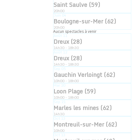
Saint Saulve (59)
20h00
Juin
04
Boulogne-sur-Mer (62)
20h00
Aucun spectacles à venir
Août
11
Dreux (28)
14h30 - 18h30
Août
12
Dreux (28)
14h30 - 18h30
Sep
05
Gauchin Verloingt (62)
10h00 - 18h00
Mar
20
Loon Plage (59)
10h00 - 18h00
Sep
21
Marles les mines (62)
14h30
L’esquisseuse
Oct
13
Montreuil-sur-Mer (62)
10h00
Oct
13