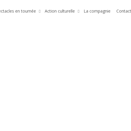
ctacles en tournée
Action culturelle
La compagnie
Contac
s sur notre communauté
Ducron en concert