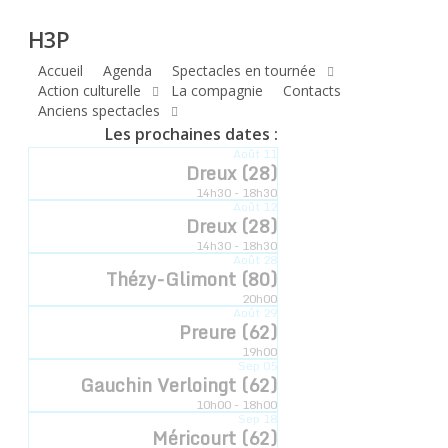
H3P
Skip
H3P
to
main
Accueil
Agenda
Spectacles en tournée
Compagnie
content
Action culturelle
La compagnie
Contacts
Anciens spectacles
hyperbole
Les prochaines dates :
Août
11
à trois poils
Dreux (28)
14h30 - 18h30
Août
12
Dreux (28)
14h30 - 18h30
Compagnie Hyperbole à Trois Poils Retrouvez-
Août
28
Thézy-Glimont (80)
nous sur notre communauté
20h00
Août
29
Preure (62)
19h00
Sep
05
Gauchin Verloingt (62)
10h00 - 18h00
Sep
18
Méricourt (62)