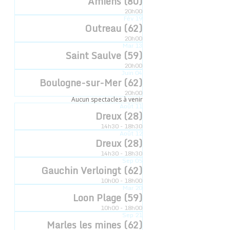
Amiens (80)
20h00
Date :
Fév
19
Outreau (62)
7 juin 2024
20h00
Heure :
Mar
13
Saint Saulve (59)
10h00
20h00
Catégorie d’Évènement:
Juin
04
Boulogne-sur-Mer (62)
L'esquisse
20h00
Aucun spectacles à venir
Août
11
Dreux (28)
14h30 - 18h30
Août
12
Dreux (28)
14h30 - 18h30
Sep
05
Gauchin Verloingt (62)
10h00 - 18h00
Mar
20
Loon Plage (59)
10h00 - 18h00
Sep
21
Marles les mines (62)