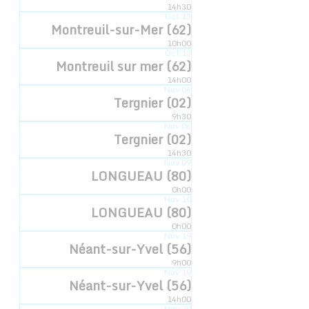
14h30
Oct
13
Montreuil-sur-Mer (62)
10h00
LIEU
Oct
13
Montreuil sur mer (62)
Médiathèque Alexandre Jardin
14h00
Nov
06
107 rue Emile Zola
Tergnier (02)
Asnières sur Seine
,
92600
France
+ Google Map
9h30
Nov
06
Tergnier (02)
L’esquisseuse
L’esquisseuse
14h30
Nov
09
LONGUEAU (80)
0h00
Nov
10
LONGUEAU (80)
0h00
Inscription newsletter
Nov
19
Néant-sur-Yvel (56)
© 2022 - Compagnie Hyperbole à Trois Poils
9h00
Mentions légales
Nov
19
Néant-sur-Yvel (56)
14h00
Graphique:
D.DELCOQUE
Nov
20