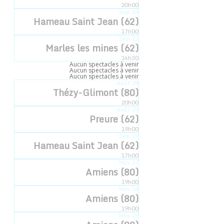
Accueil
»
Évènements
»
L’esquisseuse
20h00
Sep
19
Hameau Saint Jean (62)
« Tous les Évènements
17h00
Sep
21
Marles les mines (62)
14h30
Aucun spectacles à venir
Cet évènement est passé.
Aucun spectacles à venir
Aucun spectacles à venir
Août
28
Thézy-Glimont (80)
L’esquisseuse
20h00
Août
29
Preure (62)
7 juin 2024 -10h00
19h00
Sep
19
Hameau Saint Jean (62)
17h00
Nov
17
Ajouter au calendrier
Amiens (80)
19h00
Nov
18
Amiens (80)
19h00
Nov
19
DÉTAILS