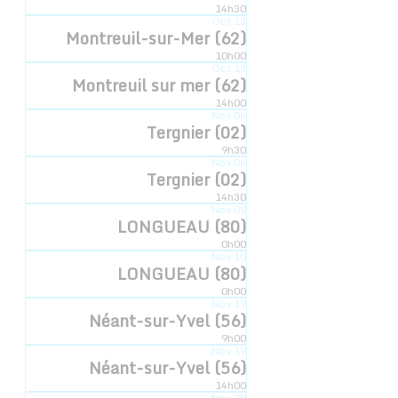
14h30
Oct
13
Montreuil-sur-Mer (62)
10h00
LIEU
Oct
13
Montreuil sur mer (62)
Le Channel, Scène Nationale
14h00
Nov
06
173 bld Gambetta
Tergnier (02)
Calais
,
62100
France
+ Google Map
9h30
Nov
06
Tergnier (02)
L’esquisseuse
L’esquisseuse
14h30
Nov
09
LONGUEAU (80)
0h00
Nov
10
LONGUEAU (80)
0h00
Inscription newsletter
Nov
19
Néant-sur-Yvel (56)
© 2022 - Compagnie Hyperbole à Trois Poils
9h00
Mentions légales
Nov
19
Néant-sur-Yvel (56)
14h00
Graphique:
D.DELCOQUE
Nov
20