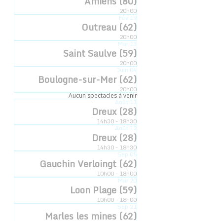
Amiens (80)
20h00
Date :
Fév
19
Outreau (62)
6 février 2024
20h00
Heure :
Mar
13
Saint Saulve (59)
14h30
20h00
Catégorie d’Évènement:
Juin
04
Boulogne-sur-Mer (62)
L'esquisse
20h00
Aucun spectacles à venir
Août
11
Dreux (28)
14h30 - 18h30
Août
12
Dreux (28)
14h30 - 18h30
Sep
05
Gauchin Verloingt (62)
10h00 - 18h00
Mar
20
Loon Plage (59)
10h00 - 18h00
Sep
21
Marles les mines (62)