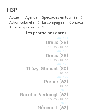
H3P
Skip
H3P
to
main
Accueil
Agenda
Spectacles en tournée
Compagnie
content
Action culturelle
La compagnie
Contacts
Anciens spectacles
hyperbole
Les prochaines dates :
Août
11
à trois poils
Dreux (28)
14h30 - 18h30
Août
12
Dreux (28)
14h30 - 18h30
Compagnie Hyperbole à Trois Poils Retrouvez-
Août
28
Thézy-Glimont (80)
nous sur notre communauté
20h00
Août
29
Preure (62)
19h00
Sep
05
Gauchin Verloingt (62)
10h00 - 18h00
Sep
18
Méricourt (62)