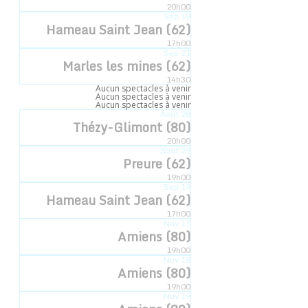
Accueil
»
Évènements
»
L’esquisseuse
20h00
Sep
19
Hameau Saint Jean (62)
« Tous les Évènements
17h00
Sep
21
Marles les mines (62)
14h30
Aucun spectacles à venir
Cet évènement est passé.
Aucun spectacles à venir
Aucun spectacles à venir
Août
28
Thézy-Glimont (80)
L’esquisseuse
20h00
Août
29
Preure (62)
6 février 2024 -14h30
19h00
Sep
19
Hameau Saint Jean (62)
17h00
Nov
17
Ajouter au calendrier
Amiens (80)
19h00
Nov
18
Amiens (80)
19h00
Nov
19
DÉTAILS