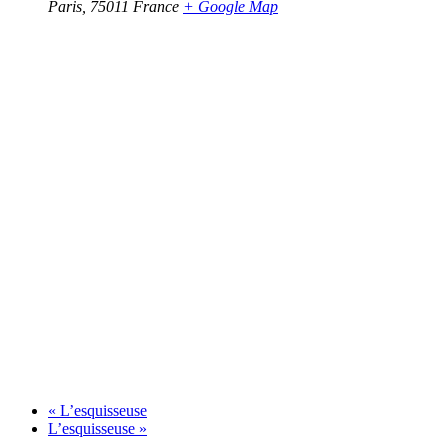
Paris
,
75011
France
+ Google Map
«
L’esquisseuse
L’esquisseuse
»