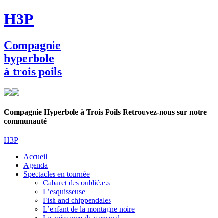
Skip
H3P
to
main
content
Compagnie
hyperbole
à trois poils
Compagnie Hyperbole à Trois Poils Retrouvez-nous sur notre
communauté
H3P
Menu
Accueil
Agenda
Spectacles en tournée
Cabaret des oublié.e.s
L’esquisseuse
Fish and chippendales
L’enfant de la montagne noire
La naissance du carnaval