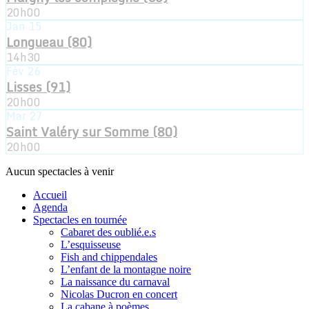
20h00
Jan
15
Longueau (80)
14h30
Fév
26
Lisses (91)
20h00
Mar
27
Saint Valéry sur Somme (80)
20h00
Aucun spectacles à venir
Accueil
Agenda
Spectacles en tournée
Cabaret des oublié.e.s
L’esquisseuse
Fish and chippendales
L’enfant de la montagne noire
La naissance du carnaval
Nicolas Ducron en concert
La cabane à poèmes