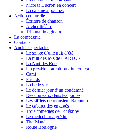
Nicolas Ducron en concert
La cabane à poèmes
Action culturelle
Écriture de chanson
Atelier théâtre
Tribunal imaginaire
La compagnie
Contacts
Anciens spectacles
Le songe d’une nuit d’été
La nuit des rois de CARTON
La Nuit des Rois
Un président aurait pu dire tout ça
Cami
Friends
La belle vie
Le dernier jour d’un condamné
Des couteaux dans les poules
Les sifflets de monsieur Babouch
Le cabaret des engagés
Trois comédies de Tchékhov
Le médecin malgré lui
The Island
Route Boulogne