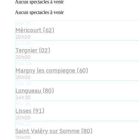
Aucun spectacles à venir
Aucun spectacles à venir
Sep
18
Méricourt (62)
20h00
Oct
09
Tergnier (02)
20h00
Nov
26
Margny les compiegne (60)
20h00
Jan
15
Longueau (80)
14h30
Fév
26
Lisses (91)
20h00
Mar
27
Saint Valéry sur Somme (80)
20h00