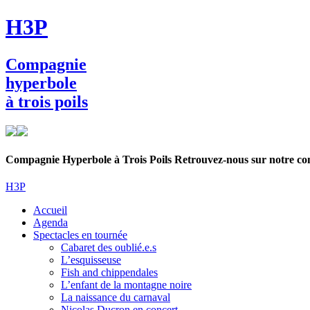
Skip
H3P
to
main
content
Compagnie
hyperbole
à trois poils
Compagnie Hyperbole à Trois Poils Retrouvez-nous sur notre 
H3P
Menu
Accueil
Agenda
Spectacles en tournée
Cabaret des oublié.e.s
L’esquisseuse
Fish and chippendales
L’enfant de la montagne noire
La naissance du carnaval
Nicolas Ducron en concert