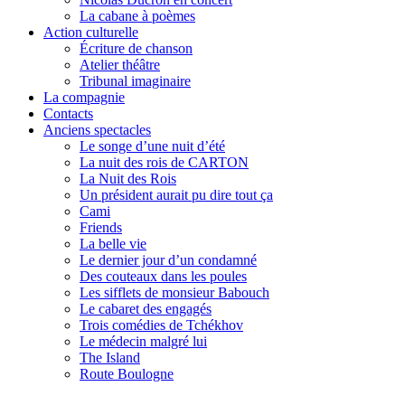
La cabane à poèmes
Action culturelle
Écriture de chanson
Atelier théâtre
Tribunal imaginaire
La compagnie
Contacts
Anciens spectacles
Le songe d’une nuit d’été
La nuit des rois de CARTON
La Nuit des Rois
Un président aurait pu dire tout ça
Cami
Friends
La belle vie
Le dernier jour d’un condamné
Des couteaux dans les poules
Les sifflets de monsieur Babouch
Le cabaret des engagés
Trois comédies de Tchékhov
Le médecin malgré lui
The Island
Route Boulogne