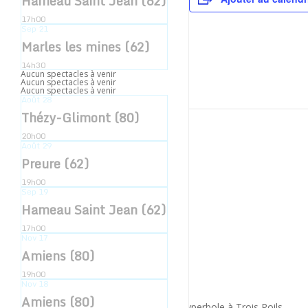
Hameau Saint Jean (62)
17h00
Sep
21
Marles les mines (62)
14h30
Aucun spectacles à venir
Aucun spectacles à venir
Aucun spectacles à venir
Août
28
Thézy-Glimont (80)
20h00
Août
29
Preure (62)
19h00
Sep
19
Hameau Saint Jean (62)
17h00
Nov
17
Amiens (80)
19h00
Nov
18
Inscription newsletter
Amiens (80)
© 2022 - Compagnie Hyperbole à Trois Poils