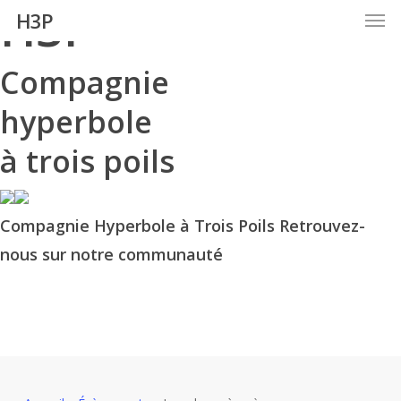
H3P
Men
Skip
H3P
to
main
Compagnie
content
hyperbole
à trois poils
Compagnie Hyperbole à Trois Poils Retrouvez-
nous sur notre communauté