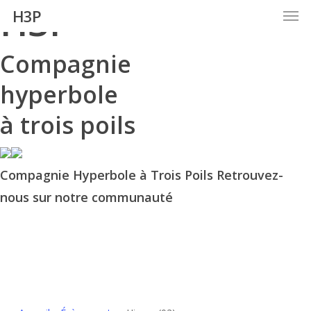
H3P
Men
Skip
H3P
to
main
Compagnie
content
hyperbole
à trois poils
Compagnie Hyperbole à Trois Poils Retrouvez-
nous sur notre communauté