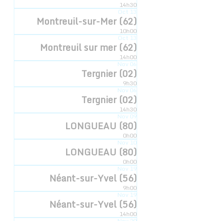
14h30
Oct
13
Montreuil-sur-Mer (62)
10h00
LIEU
Oct
13
Montreuil sur mer (62)
Salle polyvalente
14h00
Nov
06
rue de la salle polyvalente
Tergnier (02)
Grandlup-et-Fay
,
02350
+ Google Map
9h30
Nov
06
Tergnier (02)
Rambouillet (78)
Songeons (60)
14h30
Nov
09
LONGUEAU (80)
0h00
Nov
10
LONGUEAU (80)
0h00
Inscription newsletter
Nov
19
Néant-sur-Yvel (56)
© 2022 - Compagnie Hyperbole à Trois Poils
9h00
Mentions légales
Nov
19
Néant-sur-Yvel (56)
14h00
Graphique:
D.DELCOQUE
Nov
20