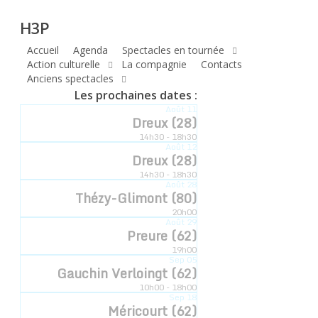
H3P
Skip
H3P
to
main
Accueil
Agenda
Spectacles en tournée
Compagnie
content
Action culturelle
La compagnie
Contacts
Anciens spectacles
hyperbole
Les prochaines dates :
Août
11
à trois poils
Dreux (28)
14h30 - 18h30
Août
12
Dreux (28)
14h30 - 18h30
Compagnie Hyperbole à Trois Poils Retrouvez-
Août
28
Thézy-Glimont (80)
nous sur notre communauté
20h00
Août
29
Preure (62)
19h00
Sep
05
Gauchin Verloingt (62)
10h00 - 18h00
Sep
18
Méricourt (62)