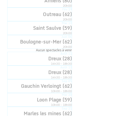
Amiens (80)
20h00
Date :
Fév
19
Outreau (62)
25 mars 2025
20h00
Heure :
Mar
13
Saint Saulve (59)
20h30
20h00
Catégorie d’Évènement:
Juin
04
Boulogne-sur-Mer (62)
Cabaret des oubliées
20h00
Aucun spectacles à venir
Août
11
Dreux (28)
14h30 - 18h30
Août
12
Dreux (28)
14h30 - 18h30
Sep
05
Gauchin Verloingt (62)
10h00 - 18h00
Mar
20
Loon Plage (59)
10h00 - 18h00
Sep
21
Marles les mines (62)