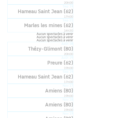
Accueil
»
Évènements
»
Saint Vaast en Chaussée (80)
20h00
Sep
19
Hameau Saint Jean (62)
« Tous les Évènements
17h00
Sep
21
Marles les mines (62)
14h30
Aucun spectacles à venir
Cet évènement est passé.
Aucun spectacles à venir
Aucun spectacles à venir
Août
28
Thézy-Glimont (80)
Saint Vaast en Chaussée (80)
20h00
Août
29
Preure (62)
25 mars 2025 -20h30
19h00
Sep
19
Hameau Saint Jean (62)
17h00
Nov
17
Ajouter au calendrier
Amiens (80)
19h00
Nov
18
Amiens (80)
19h00
Nov
19
DÉTAILS