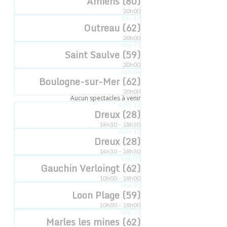
Amiens (80)
20h00
Date :
Fév
19
Outreau (62)
27 mars
20h00
Heure :
Mar
13
Saint Saulve (59)
18h30
20h00
Catégorie d’Évènement:
Juin
04
Boulogne-sur-Mer (62)
L'enfant de la montagne
20h00
Aucun spectacles à venir
Août
11
Dreux (28)
14h30 - 18h30
Août
12
Dreux (28)
14h30 - 18h30
Sep
05
Gauchin Verloingt (62)
10h00 - 18h00
Mar
20
Loon Plage (59)
10h00 - 18h00
Sep
21
Marles les mines (62)