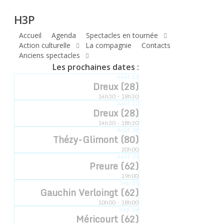
H3P
Skip
H3P
to
main
Accueil
Agenda
Spectacles en tournée
Compagnie
content
Action culturelle
La compagnie
Contacts
Anciens spectacles
hyperbole
Les prochaines dates :
Août
11
à trois poils
Dreux (28)
14h30 - 18h30
Août
12
Dreux (28)
14h30 - 18h30
Compagnie Hyperbole à Trois Poils Retrouvez-
Août
28
Thézy-Glimont (80)
nous sur notre communauté
20h00
Août
29
Preure (62)
19h00
Sep
05
Gauchin Verloingt (62)
10h00 - 18h00
Sep
18
Méricourt (62)