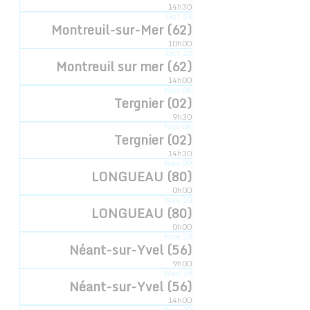
14h30
Oct
13
Montreuil-sur-Mer (62)
10h00
LIEU
Oct
13
Montreuil sur mer (62)
Médiathèque
14h00
Nov
06
rue Alexandre Dubois
Tergnier (02)
Rumegies
,
59226
+ Google Map
9h30
Nov
06
Tergnier (02)
Boulogne sur mer (62)
Corbie (80)
14h30
Nov
09
LONGUEAU (80)
0h00
Nov
10
LONGUEAU (80)
0h00
Inscription newsletter
Nov
19
Néant-sur-Yvel (56)
© 2022 - Compagnie Hyperbole à Trois Poils
9h00
Mentions légales
Nov
19
Néant-sur-Yvel (56)
14h00
Graphique:
D.DELCOQUE
Nov
20