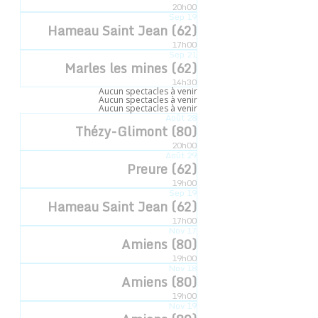
Accueil
»
Évènements
»
Rumegies (59)
20h00
Sep
19
Hameau Saint Jean (62)
« Tous les Évènements
17h00
Sep
21
Marles les mines (62)
14h30
Aucun spectacles à venir
Cet évènement est passé.
Aucun spectacles à venir
Aucun spectacles à venir
Août
28
Thézy-Glimont (80)
Rumegies (59)
20h00
Août
29
Preure (62)
27 mars -18h30
19h00
Sep
19
Hameau Saint Jean (62)
17h00
Nov
17
Ajouter au calendrier
Amiens (80)
19h00
Nov
18
Amiens (80)
19h00
Nov
19
DÉTAILS