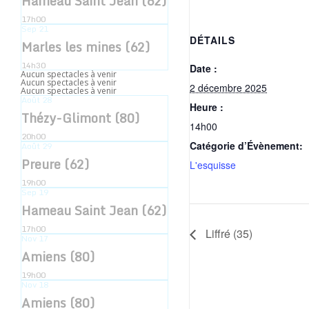
Hameau Saint Jean (62)
17h00
Sep
21
DÉTAILS
Marles les mines (62)
14h30
Date :
Aucun spectacles à venir
Aucun spectacles à venir
2 décembre 2025
Aucun spectacles à venir
Août
28
Heure :
Thézy-Glimont (80)
14h00
20h00
Catégorie d’Évènement:
Août
29
Preure (62)
L'esquisse
19h00
Sep
19
Hameau Saint Jean (62)
17h00
Liffré (35)
Nov
17
Amiens (80)
19h00
Nov
18
Amiens (80)