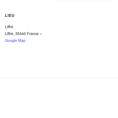
LIEU
Liffré
Liffré
,
35340
France
+
Google Map