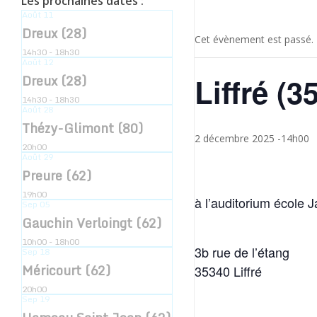
Les prochaines dates :
La Nuit des Rois
Août
11
Un président aurait pu dire tout
Dreux (28)
ça
Cet évènement est passé.
Cami
14h30 - 18h30
Friends
Août
12
La belle vie
Dreux (28)
Liffré (35
Le dernier jour d’un condamné
14h30 - 18h30
Des couteaux dans les poules
Août
28
Les sifflets de monsieur Babouch
Thézy-Glimont (80)
Le cabaret des engagés
2 décembre 2025 -14h00
Trois comédies de Tchékhov
20h00
Le médecin malgré lui
Août
29
The Island
Preure (62)
Route Boulogne
19h00
à l’auditorium école 
Sep
05
Gauchin Verloingt (62)
10h00 - 18h00
3b rue de l’étang
Sep
18
Méricourt (62)
35340 Liffré
20h00
Sep
19