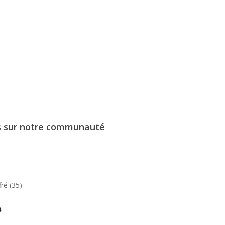
s sur notre communauté
fré (35)
s