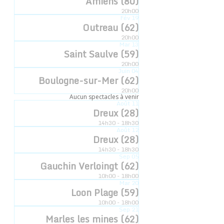
Amiens (80)
20h00
Date :
Fév
19
Outreau (62)
11 janvier 2025
20h00
Heure :
Mar
13
Saint Saulve (59)
19h00
20h00
Catégorie d’Évènement:
Juin
04
Boulogne-sur-Mer (62)
L'esquisse
20h00
Aucun spectacles à venir
Août
11
Dreux (28)
14h30 - 18h30
Août
12
Dreux (28)
14h30 - 18h30
Sep
05
Gauchin Verloingt (62)
10h00 - 18h00
Mar
20
Loon Plage (59)
10h00 - 18h00
Sep
21
Marles les mines (62)