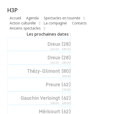
H3P
Skip
H3P
to
main
Accueil
Agenda
Spectacles en tournée
Compagnie
content
Action culturelle
La compagnie
Contacts
Anciens spectacles
hyperbole
Les prochaines dates :
Août
11
à trois poils
Dreux (28)
14h30 - 18h30
Août
12
Dreux (28)
14h30 - 18h30
Compagnie Hyperbole à Trois Poils Retrouvez-
Août
28
Thézy-Glimont (80)
nous sur notre communauté
20h00
Août
29
Preure (62)
19h00
Sep
05
Gauchin Verloingt (62)
10h00 - 18h00
Sep
18
Méricourt (62)