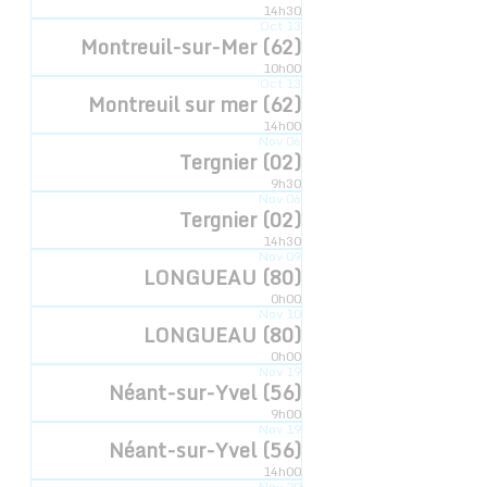
14h30
Oct
13
Montreuil-sur-Mer (62)
10h00
LIEU
Oct
13
Montreuil sur mer (62)
Pole Wilson
14h00
Nov
06
6 av de la paix
Tergnier (02)
Le Pecq
,
78230
+ Google Map
9h30
Nov
06
Tergnier (02)
Le Pecq (78)
Saint Saulve (59)
14h30
Nov
09
LONGUEAU (80)
0h00
Nov
10
LONGUEAU (80)
0h00
Inscription newsletter
Nov
19
Néant-sur-Yvel (56)
© 2022 - Compagnie Hyperbole à Trois Poils
9h00
Mentions légales
Nov
19
Néant-sur-Yvel (56)
14h00
Graphique:
D.DELCOQUE
Nov
20