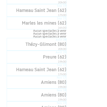
Accueil
»
Évènements
»
Le Pecq (78)
20h00
Sep
19
Hameau Saint Jean (62)
« Tous les Évènements
17h00
Sep
21
Marles les mines (62)
14h30
Aucun spectacles à venir
Cet évènement est passé.
Aucun spectacles à venir
Aucun spectacles à venir
Août
28
Thézy-Glimont (80)
Le Pecq (78)
20h00
Août
29
Preure (62)
11 janvier 2025 -19h00
19h00
Sep
19
Hameau Saint Jean (62)
17h00
Nov
17
Ajouter au calendrier
Amiens (80)
19h00
Nov
18
Amiens (80)
19h00
Nov
19
DÉTAILS