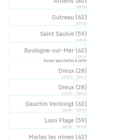
Amiens (80)
20h00
Heure :
Fév
19
Outreau (62)
14h30 18h30
20h00
Catégorie d’Évènement:
Mar
13
Saint Saulve (59)
la cabane à poèmes
20h00
Juin
04
Boulogne-sur-Mer (62)
20h00
LIEU
Aucun spectacles à venir
Août
11
Dreux (28)
Domaine de Comteville
14h30 - 18h30
Août
12
Dreux (28)
Dreux (28)
Thézy-Glimont (80)
14h30 - 18h30
Sep
05
Gauchin Verloingt (62)
10h00 - 18h00
Mar
20
Loon Plage (59)
Inscription newsletter
10h00 - 18h00
Sep
21
© 2022 - Compagnie Hyperbole à Trois Poils
Marles les mines (62)