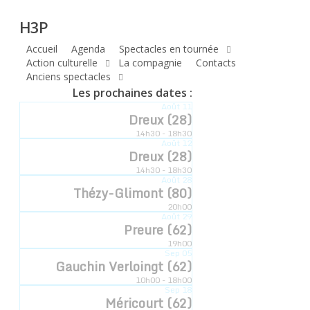
H3P
Skip
H3P
to
main
Accueil
Agenda
Spectacles en tournée
Compagnie
content
Action culturelle
La compagnie
Contacts
Anciens spectacles
hyperbole
Les prochaines dates :
Août
11
à trois poils
Dreux (28)
14h30 - 18h30
Août
12
Dreux (28)
14h30 - 18h30
Compagnie Hyperbole à Trois Poils Retrouvez-
Août
28
Thézy-Glimont (80)
nous sur notre communauté
20h00
Août
29
Preure (62)
19h00
Sep
05
Gauchin Verloingt (62)
10h00 - 18h00
Sep
18
Méricourt (62)