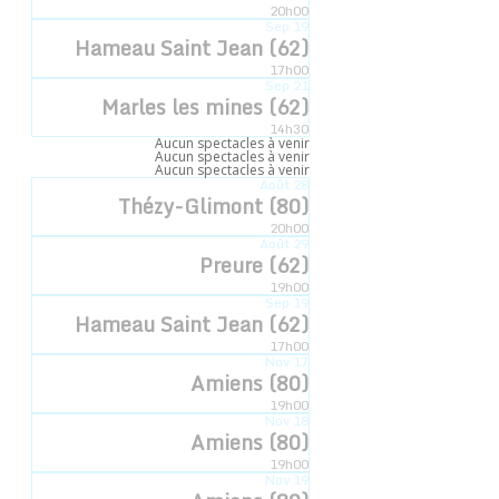
Accueil
»
Évènements
»
Dreux (28)
20h00
Sep
19
Hameau Saint Jean (62)
« Tous les Évènements
17h00
Sep
21
Marles les mines (62)
14h30
Aucun spectacles à venir
Dreux (28)
Aucun spectacles à venir
Aucun spectacles à venir
Août
28
12 août -14h30
18h30
Thézy-Glimont (80)
20h00
Août
29
Preure (62)
19h00
Sep
19
Ajouter au calendrier
Hameau Saint Jean (62)
17h00
Nov
17
Amiens (80)
19h00
DÉTAILS
Nov
18
Amiens (80)
19h00
Date :
Nov
19
12 août