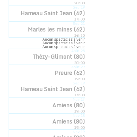
Accueil
»
Évènements
»
Avignon (84)
20h00
Sep
19
Hameau Saint Jean (62)
« Tous les Évènements
17h00
Sep
21
Marles les mines (62)
14h30
Aucun spectacles à venir
Cet évènement est passé.
Aucun spectacles à venir
Aucun spectacles à venir
Août
28
Thézy-Glimont (80)
Avignon (84)
20h00
Août
29
Preure (62)
16 juillet -12h10
19h00
Sep
19
Hameau Saint Jean (62)
17h00
Nov
17
Ajouter au calendrier
Amiens (80)
19h00
Nov
18
Amiens (80)
19h00
Nov
19
DÉTAILS