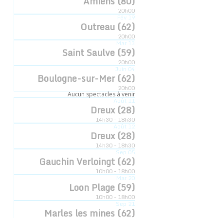
Amiens (80)
20h00
Date :
Fév
19
Outreau (62)
16 juillet
20h00
Heure :
Mar
13
Saint Saulve (59)
12h10
20h00
Catégorie d’Évènement:
Juin
04
Boulogne-sur-Mer (62)
L'esquisse
20h00
Aucun spectacles à venir
Août
11
Dreux (28)
14h30 - 18h30
Août
12
Dreux (28)
14h30 - 18h30
Sep
05
Gauchin Verloingt (62)
10h00 - 18h00
Mar
20
Loon Plage (59)
10h00 - 18h00
Sep
21
Marles les mines (62)