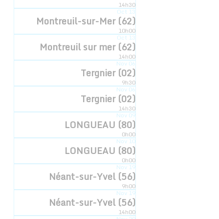
14h30
Oct
13
Montreuil-sur-Mer (62)
10h00
LIEU
Oct
13
Montreuil sur mer (62)
cour du spectateur
14h00
Nov
06
5 place Louis Gastin
Tergnier (02)
Avignon
,
84000
+ Google Map
9h30
Nov
06
Tergnier (02)
Avignon (84)
Avignon (84)
14h30
Nov
09
LONGUEAU (80)
0h00
Nov
10
LONGUEAU (80)
0h00
Inscription newsletter
Nov
19
Néant-sur-Yvel (56)
© 2022 - Compagnie Hyperbole à Trois Poils
9h00
Mentions légales
Nov
19
Néant-sur-Yvel (56)
14h00
Graphique:
D.DELCOQUE
Nov
20