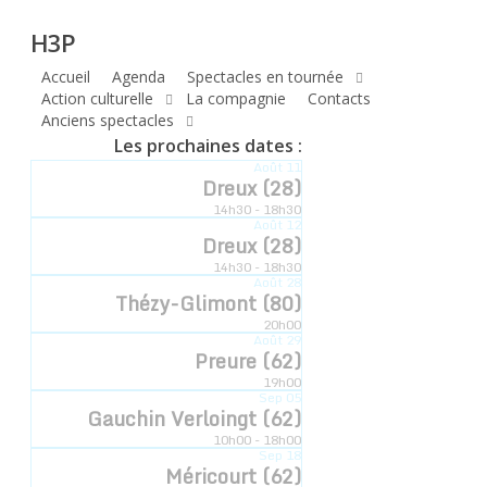
H3P
Skip
H3P
to
main
Accueil
Agenda
Spectacles en tournée
Compagnie
content
Action culturelle
La compagnie
Contacts
Anciens spectacles
hyperbole
Les prochaines dates :
Août
11
à trois poils
Dreux (28)
14h30 - 18h30
Août
12
Dreux (28)
14h30 - 18h30
Compagnie Hyperbole à Trois Poils Retrouvez-
Août
28
Thézy-Glimont (80)
nous sur notre communauté
20h00
Août
29
Preure (62)
19h00
Sep
05
Gauchin Verloingt (62)
10h00 - 18h00
Sep
18
Méricourt (62)