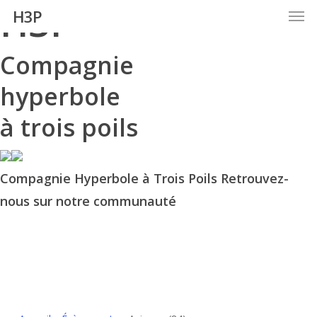
H3P
Men
Skip
H3P
to
main
Compagnie
content
hyperbole
à trois poils
Compagnie Hyperbole à Trois Poils Retrouvez-
nous sur notre communauté